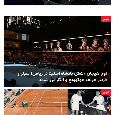
تنيس
اوج هیجان «شش پادشاه اسلم» در ریاض؛ سینر و
فریتز حریف جوکوویچ و آلکاراس شدند
تنيس