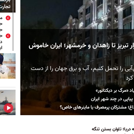
تجارت
مح
حم
حم
حم
در
زار تبریز تا زاهدان و خرمشهر؛ ایران خاموش
ای
ی‌آبی را تحمل کنیم، آب و برق جهان را از دست
کرد
اد «مرگ بر دیکتاتور»
یاپی در چند شهر ایران
اغ؛ مشترکان پرمصرف یا ماینرهای خاص؟
 دریا؛ تاوان‌ بستن تنگه