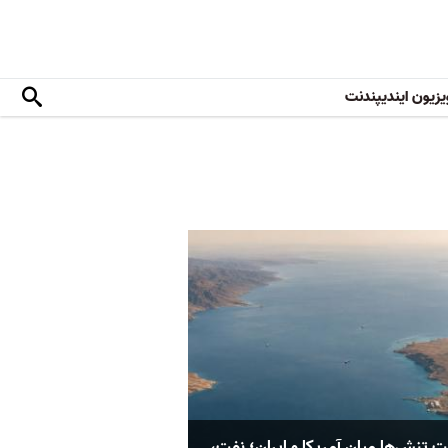
یزیون ایندیپندنت
ت تنش‌ها میان آمریکا و ایران؛ نفت،