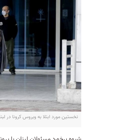
نخستین مورد ابتلا به ویروس کرونا در لبنان
شیوه برخورد مسئولان لبنان با پروند