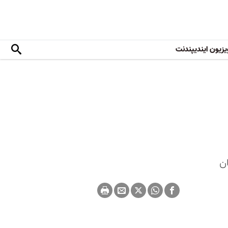
یزیون ایندیپندنت
ن