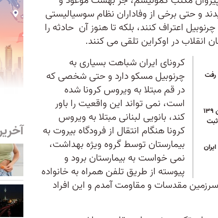
ه پیروان مکتب کمونیسم، جز بهشت موعود و
دند و حتی برخی از وفاداران نظام سوسیالیستی
چرنوبیل اعتراف کنند، بلکه تا هنوز آن حادثه را
 انقلاب در اوکراین تلقی می کنند.
کرونای ایران شباهت بسیاری به
چرنوبیل مسکو دارد و حتی شخصی که
 رفت
در قم مبتلا به ویروس کرونا شده
است، نمی تواند این واقعیت را باور
با گزارش سومین مرگ، چین ۱۳۹
کند، بانویی لبنانی مبتلا به ویروس
ثبت
آخرین
کرونا هنگام انتقال از فرودگاه بیروت به
بیمارستان توسط گروه ویژه بهداشت،
یران
نمی خواست به بیمارستان برود و
پیوسته از طریق تلفن همراه به خانواده
سرزمین مقدسات و مقاومت آمدم و این افراد