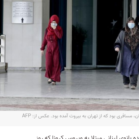
، مسافری بود که از تهران به بیروت آمده بود. عکس از: ‏AFP‏
ه بانوی لبنانی مبتلا به ویروس کرونا که روز