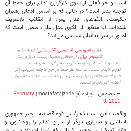
است و هر فعلی از سوی کارگزارن نظام برای حفظ آن
توجیه پذیر است؟ در حالی که بر اساس ادعای رهبران
حکومت، الگوهای عدل پس از انقلاب بازتعریف
شده‌اند، آیا منظور از الگوی عدل علی، همان است که
امروز بر سر زندانیان سیاسی می‌آید؟
آقایان
#روحانی
،
#رئیسی
،
#لاریجانی
! آنچه خانم
#نیلوفر_بیانی
از فعالان محیط زیست درباره رفتار
زشت و غیرانسانی بازجویانش منتشر کرده، شرم‌آور و
توجیه‌ناپذیر است. هر سه نفر شما در این فاجعه شریکید اگر
فورا اقدام قاطعی برای روشن‌شدن حقیقت، مجازات خاطیان و
اصلاح امر انجام ندهید.
— مصطفی تاجزاده (@mostafatajzade)
February
19, 2020
واقعیت این است که رئیس قوه قضاییه، رهبر جمهوری
اسلامی و بسیاری دیگر از سران نظام را روحانیون و
فقها تشکیل می‌دهند. کسانی که شرط اجتهاد و تسلط