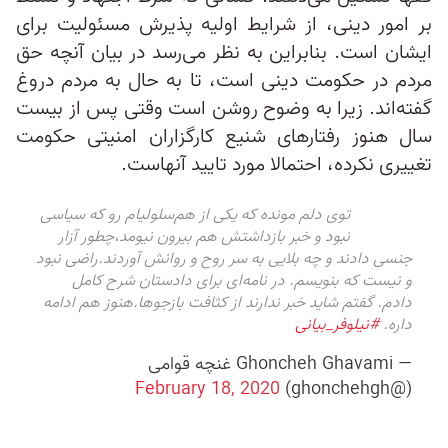
بر امور دینی، از شرایط اولیه پذیرش مسئولیت برای
ایشان است. بنابراین به نظر می‌رسد در بیان آنچه حق
مردم در حکومت دینی است، تا به حال به مردم دروغ
گفته‌اند. زیرا به وضوح روشن است وقتی پس از بیست
سال هنوز رفتارهای شنیع کارگزاران امنیتی حکومت
تغییری نکرده، احتمالا مورد تایید آنهاست.
توی دلم مونده که یکی از هم‌سلولیام رو که سیاسی
نبود و خبر بازداشتش هم بیرون نیومد،چطور آزار
جنسی دادند و چه بلایی به سر روح و روانش آوردند.راضی نبود
و نیست که بنویسم. در نامه‌ای برای دادستان شرح کامل
دادم. گفتم شاید خبر ندارند از کثافت‌ بازجوها.هنوز هم ادامه
داره.
#نیلوفر_بیانی
— Ghoncheh Ghavami غنچه قوامی
February 18, 2020
(@ghonchehgh)