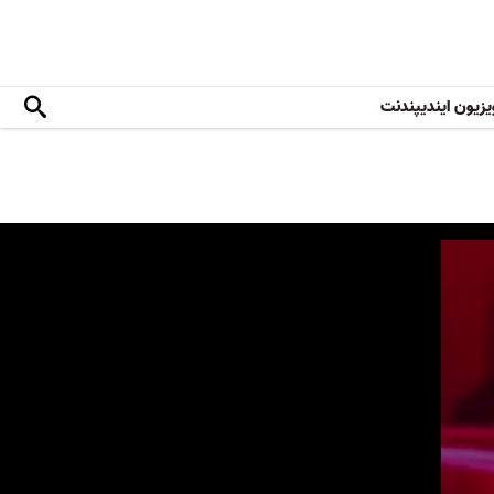
یزیون ایندیپندنت