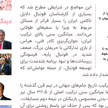
این مواضع در شرایطی مطرح شد که
بسیاری از کارشناسان فوتبال دلایل
 از
برتر جهان تا
دیدگا
ناکامی ایران را بسیار فراتر از مسائل
مربوط به ویزا یا سفرهای طولانی
می‌دانند. میانگین سنی بالای ترکیب
ایران، جوان‌گریزی کادر فنی، هراس
از بازی‌ تدارکاتی با حریفان بزرگ، ضعف
ه تا
شدید در فوتبال پایه، فرسودگی
سقوط
 به
زیرساخت‌ها و نبود برنامه بلندمدت برای
توسعه فوتبال، از جمله عواملی‌اند که
هشدار داده شد.
کیب‌ تاریخ جام‌های جهانی در نیم قرن گذشته را
در اختیار داشت و در برخی دیدارها میانگین سنی ترکیب اصلی از ۳۲.۵ سال نیز
ت بدنی محسوس بازیکنان در نیمه‌ دوم مسابقات،
نی بود که پس از حذف نیز پاسخ روشنی برای آن