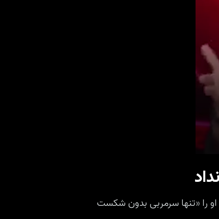
0
seconds
داد
of
1
minute,
19
، او را «تنها سرمربی بدون شکست
seconds
Volume
90%