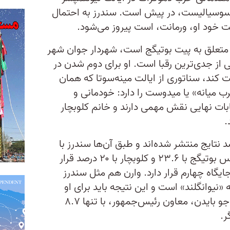
 سوسیالیست، در پیش است. سندرز به احتمال
لت خود او، ورمانت، است پیروز می‌شود.
 متعلق به پیت بوتیگج است، شهردار جوان شهر
از جدی‌ترین رقبا است. او برای دوم شدن در
بت کند، سناتوری از ایالت مینه‌سوتا که همان
 میانه» یا میدوست را دارد: خودمانی و
بات نهایی نقش مهمی دارند و خانم کلوبچار
.
 نوشتن این خطوط ۳۸ درصد نتایج منتشر شده‌اند و طبق آن‌ها سندرز با
۲۷.۵ درصد آرا در پیش است و سپس بوتیگج با ۲۳.۶ و کلوبچار با ۲۰ درصد قرار
وارن با ۹.۶ درصد در جایگاه چهارم قرار دارد. وارن هم مثل سندرز
نیوانگلند» است و این نتیجه باید برای او
باعث نگرانی شود. در جایگاه پنجم جو بایدن، معاون رئیس‌جمهور، با تنها ۸.۷
ر.