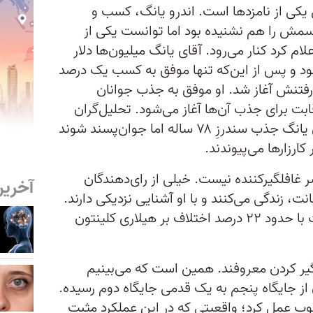
ل یکی از نامزدها است. اندرو یانگ، کسب و
سمش را هم نشنیده بود اما توانست یکی از
اعلام کرد کنار می‌رود. آقای یانگ میلیون‌ها دلار
 بود و پس از این‌که تنها موفق به کسب یک درصد
ار رفتنش آغاز شد. او موفق به جذب جوانان
قابت برای جذب آن‌ها آغاز می‌شود. تحلیل‌گران
انتظار دارند خیلی از هواداران سابق یانگ جذب سندرزِ ۷۸ ساله اما جوان‌پسند شوند
کارزارها می‌پیوندند.
 غافلگیرکننده نیست. خیلی از رای‌دهندگان
آخرین
ت، زندگی می‌کنند و با او آشنایی نزدیکی دارند.
چهار سال پیش سندرز در این ایالت با حدود ۲۲ درصد اختلاف بر هیلاری کلینتون
گیر کردن معروفند. همین است که می‌بینیم
 از جایگاه پنجم به یک قدمی جایگاه دوم رسیده.
ب عمل کرد؛ واقعیتی که در این عملکرد مثبت