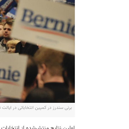
برنی سندرز در کمپین انتخاباتی در ایالت نیوهمپشر-o / AFP
اولین نتایج منتشرشده از انتخابا