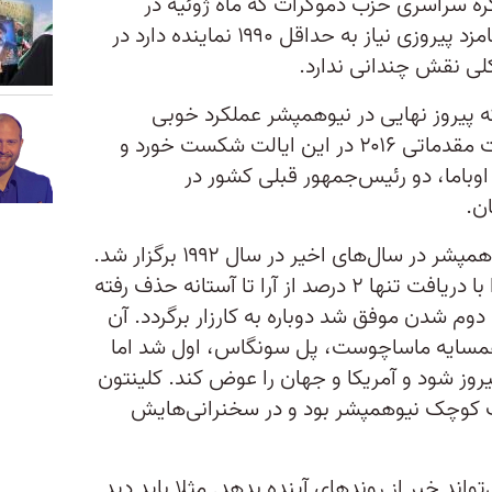
نماینده به کنگره سراسری حزب دموکرات که ماه ژوئیه در
میلواکی برگزار می‌شود می‌فرستد. نامزد پیروزی نیاز به حداقل ۱۹۹۰ نماینده دارد در
لی نقش چندانی ندارد.
که پیروز نهایی در نیوهمپشر عملکرد خوبی
نداشته. هیلاری کلینتون در انتخابات مقدماتی ۲۰۱۶ در این ایالت شکست خورد و
وباما، دو رئیس‌جمهور قبلی کشور در
ن.
اما مهمترین انتخابات مقدماتی نیوهمپشر در سال‌های اخیر در سال ۱۹۹۲ برگزار شد.
آن‌جا بود که بیل کلینتون که در آیوا با دریافت تنها ۲ درصد از آرا تا آستانه حذف رفته
دوم شدن موفق شد دوباره به کارزار برگردد. آن
همسایه ماساچوست، پل سونگاس، اول شد اما
یروز شود و آمریکا و جهان را عوض کند. کلینتون
ت کوچک نیوهمپشر بود و در سخنرانی‌هایش
تواند خبر از روندهای آینده بدهد. مثلا باید دید