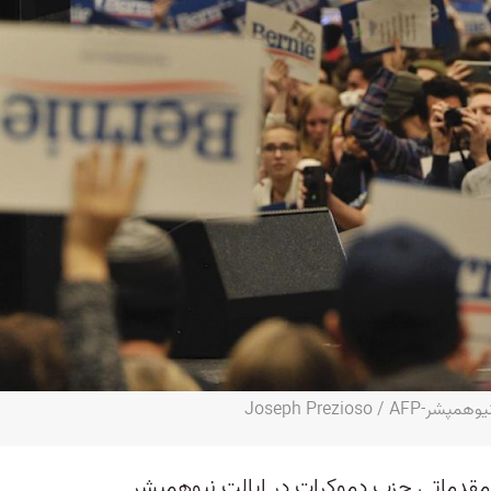
Joseph Prezios
ت مقدماتی حزب دموکرات در ایالت نیوهمپشر