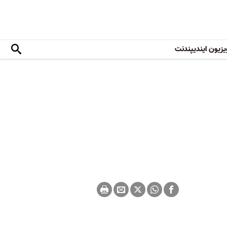
یزیون ایندیپندنت