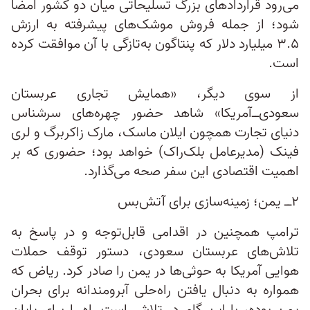
می‌رود قراردادهای بزرگ تسلیحاتی میان دو کشور امضا
شود؛ از جمله فروش موشک‌های پیشرفته به ارزش
۳.۵ میلیارد دلار که پنتاگون به‌تازگی با آن موافقت کرده
است.
از سوی دیگر، «همایش تجاری عربستان‌
سعودی‌ــ‌آمریکا» شاهد حضور چهره‌های سرشناس
دنیای تجارت همچون ایلان ماسک، مارک زاکربرگ و لری
فینک (مدیرعامل بلک‌راک) خواهد بود؛ حضوری که بر
اهمیت اقتصادی این سفر صحه می‌گذارد.
۲ــ یمن؛ زمینه‌سازی برای آتش‌بس
ترامپ همچنین در اقدامی قابل‌توجه و در پاسخ به
تلاش‌های عربستان سعودی، دستور توقف حملات
هوایی آمریکا به حوثی‌ها در یمن را صادر کرد. ریاض که
همواره به دنبال یافتن راه‌حلی آبرومندانه برای بحران