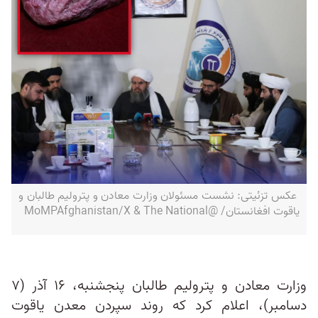
عکس تزئیتی: نشست مسئولان وزارت معادن و پترولیم طالبان و
یاقوت افغانستان/ @MoMPAfghanistan/X & The National
وزارت معادن و پترولیم طالبان پنجشنبه، ۱۶ آذر (۷
دسامبر)، اعلام کرد که روند سپردن معدن یاقوت