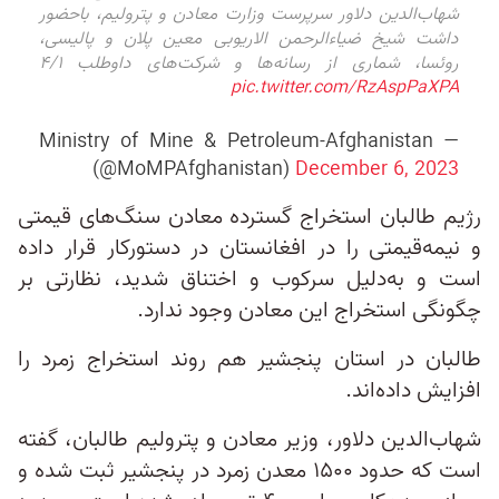
شهاب‌الدین دلاور سرپرست وزارت معادن و پترولیم، باحضور
داشت شیخ ضیاءالرحمن الاریوبی معین پلان و پالیسی،
روئسا، شماری از رسانه‌ها و شرکت‌های داوطلب ۴/۱
pic.twitter.com/RzAspPaXPA
— Ministry of Mine & Petroleum-Afghanistan
(@MoMPAfghanistan)
December 6, 2023
رژیم طالبان استخراج گسترده معادن سنگ‌های قیمتی
و نیمه‌قیمتی را در افغانستان در دستور‌کار قرار داده
است و به‌دلیل سرکوب و اختناق شدید، نظارتی بر
چگونگی استخراج این معادن وجود ندارد.
طالبان در استان پنجشیر هم روند استخراج زمرد را
افزایش داده‌اند.
شهاب‌الدین دلاور، وزیر معادن و پترولیم طالبان، گفته
است که حدود ۱۵۰۰ معدن زمرد در پنجشیر ثبت شده و