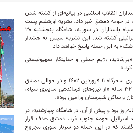
اران انقلاب اسلامی در بیانیه‌ای از کشته شدن
، در حومه دمشق خبر داد، نشریه اورشلیم‌ پست
نیز نوشت که یکی از مستشاران سپاه پاسداران در سوریه، شامگاه پنجشنبه ۳۰
رائیلی کشته شد. این نشریه سپس به هشدار
ن شک» به این حمله پاسخ خواهد داد.
 «بی‌تردید، رژیم جعلی و جنایتکار صهیونیستی
کرد.»
خبرگزاری ایرنا نوشت که میلاد حیدری سحرگاه ۱۱ فروردین ۱۴۰۲ و در حوالی دمشق
کشته شد. ایرنا نوشت که حیدری ۳۲ ساله «از نیروهای فرماندهی سایبری سپاه،
ستان و ساکن شهرستان ورامین بود».
‌روز بود و پیش از آن، در شامگاه چهارشنبه، در
 اسرائیل حومه جنوب‌ غرب دمشق هدف قرار
فتند که در این حمله دو سرباز سوری مجروح