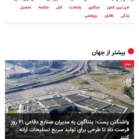
امن ترین کشور
سنگاپور
بازداشت
قتل
شکنجه
تحصیل
زندگی
طالبان
پژوهشی
بیشتر از
جهان
جهان
واشنگتن پست: پنتاگون به مدیران صنایع دفاعی ۲۱ روز
فرصت داد تا طرحی برای تولید سریع تسلیحات ارائه
کنند