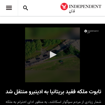
0
seconds
تابوت ملکه فقید بریتانیا به ادینبرو منتقل شد
of
59
seconds
شمار زیادی از مردم سوگوار اسکاتلند، به‌ منظور ادای احترام به ملکه