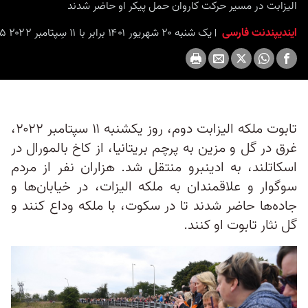
الیزابت در مسیر حرکت کاروان حمل پیکر او حاضر شدند
ایندیپندنت فارسی
یک شنبه ۲۰ شهریور ۱۴۰۱ برابر با ۱۱ سِپتامبر ۲۰۲۲ ۱۸:۱۵
تابوت ملکه الیزابت دوم، روز یکشنبه ۱۱ سپتامبر ۲۰۲۲،
غرق در گل و مزین به پرچم بریتانیا، از کاخ بالمورال در
اسکاتلند، به ادینبرو منتقل شد. هزاران نفر از مردم
سوگوار و علاقمندان به ملکه الیزات، در خیابان‌ها و
جاده‌ها حاضر شدند تا در سکوت، با ملکه وداع کنند و
گل نثار تابوت او کنند.