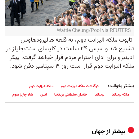
Wattie Cheung/Pool via REUTERS
تابوت ملکه الیزابت دوم، به قلعه هالیرود‌هاوس
تشییع شد و سپس ۲۴ ساعت در کلیسای سنت‌جایلز در
ادینبرو برای ادای احترام مردم قرار خواهد گرفت. پیکر
ملکه الیزابت دوم قرار است روز ۱۹ سپتامبر دفن شود.
بیشتر بخوانید:
درگذشت ملکه الیزابت دوم
ملکه الیزابت دوم
ملکه بریتانیا
بریتانیا
خاندان سلطنتی بریتانیا
لندن
شاه چارلز سوم
بیشتر از
جهان