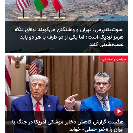
اسوشیتدپرس: تهران و واشنگتن می‌گویند توافق تنگه
هرمز نزدیک است؛ اما یکی از دو طرف یا هر دو باید
عقب‌نشینی کنند
سیاسی و اجتماعی
هگست گزارش کاهش ذخایر موشکی آمریکا در جنگ با
ایران را «خبر جعلی» خواند