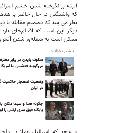
البته برانگیخته شدن خشم اسرائی
که واشنگتن در حال حاضر با هدف ق
نظر می‌رسد که تصمیم مقابله با ته
دیگر این است که اقدام‌های بازد
ممکن است به شعله‌ور شدن آتش 
بیشتر بخوانید
سکوت بایدن در برابر معترض
می‌گویند «دشمن ما آمریکا
وضعیت اسف‌بار حاکمیت قا
در ایران
چگونه صدا و سیما مکان ی
پایگاه فوق سری ارتش را لو 
می‌دهد که اسرائیل عملا در داخ