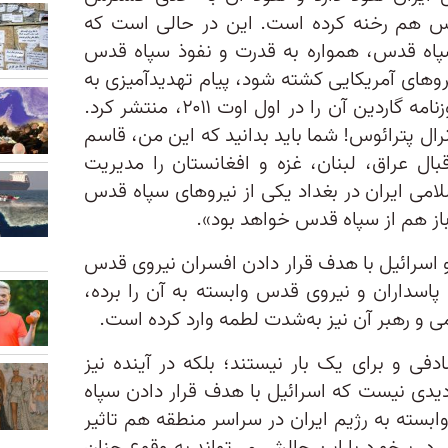
س هم رخنه کرده است. این در حالی است ‌که
پاه قدس، همواره به قدرت و نفوذ سپاه قدس
روهای آمریکایی کشته شود، پیام تهدید‌آمیزی به
ژنرال دیوید پترائوس فرستاد که روزنامه گاردین آن را در اول اوت ۲۰۱۱، منتشر کرد.
رال پترائوس! شما باید بدانید که این من، قاسم
بال عراق، لبنان، غزه و افغانستان را مدیریت
امی ایران در بغداد یکی از نیروهای سپاه قدس
از هم از سپاه قدس خواهد بود».
 اسرائیل با هدف قرار دادن افسران نیروی قدس
ه پاسداران و نیروی قدس وابسته به آن را برده،
 و رهبر آن نیز به‌شدت لطمه وارد کرده است.
دفی و برای یک بار نیستند؛ بلکه در آینده نیز
دیدی نیست که اسرائیل با هدف قرار دادن سپاه
بسته به رژیم ایران در سراسر منطقه هم تاثیر