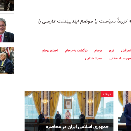
له لزوماً سیاست یا موضع ایندیپندنت فارسی را
سرائیل
ترور
برجام
بازگشت به برجام
احیای برجام
ن صیاد خدایی
صیاد خدایی
دیدگاه
جمهوری اسلامی ایران در محاصره