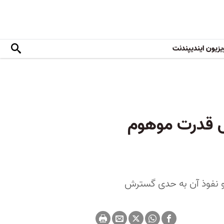
یزیون ایندیپندنت
گی قدرت موهوم
 و نفوذ آن به حدی گسترش