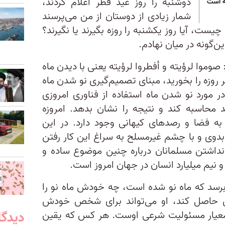
دوشنبه را روز عید فطر اعلام کردند،
ه است
شمار زیادی از دوستان از من می‌پرسند
ست، آیا روز یکشنبه را روزه بگیرند یا نگیرند؟
ن‌گونه در میان نهادم.
موا لرؤیته و أفطروا لرؤیته یعنی با دیدن ماه
گر روزه را بخورید، مبنای تصمیم‌گیری نو شدن ماه
ر مورد نو شدن ماه استفاده از فناوری امروزی
محاسبه کند و نتیجه را نشان بدهد. امروزه
ط به فضا و رصدهای کیهانی وجود دارد. در این
وی و با چشم غیرمسلح به سراغ این کار رفتن
 نداشتن مسلمانان درباره چنین موضوع ساده و
 و نیم میلیارد انسان در جهان امروز است.
رسد که ماه نو شده است، چه خودش ماه نو را
ن حاصل کند، او می‌تواند برای شخص خودش
دیدگا
عیار مسئولیت شرعی اوست. هر کس که یقین