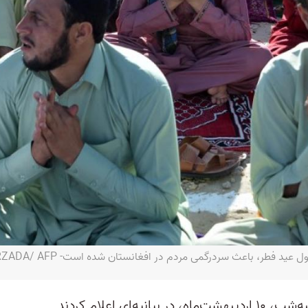
فطر، باعث سردرگمی مردم در افغانستان شده است- NOORULLAH SHIRZADA/ AFP
مقام‌های امارت اسلامی طالبان شنبه‌شب، ۱۰ اردیبهشت‌ماه، در بیانیه‌ای اعلام کردند