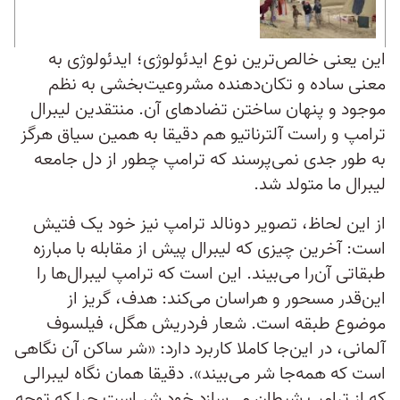
این یعنی خالص‌ترین نوع ایدئولوژی؛ ایدئولوژی به
معنی ساده و تکان‌دهنده مشروعیت‌بخشی به نظم
موجود و پنهان ساختن تضادهای آن. منتقدین لیبرال
ترامپ و راست آلترناتیو هم دقیقا به همین سیاق هرگز
به طور جدی نمی‌پرسند که ترامپ چطور از دل جامعه
لیبرال ما متولد شد.
از این لحاظ، تصویر دونالد ترامپ نیز خود یک فتیش
است: آخرین چیزی که لیبرال پیش از مقابله با مبارزه
طبقاتی آن‌را می‌بیند. این است که ترامپ لیبرال‌ها را
این‌قدر مسحور و هراسان می‌کند: هدف، گریز از
موضوع طبقه است. شعار فردریش هگل، فیلسوف
آلمانی، در این‌جا کاملا کاربرد دارد: «شر ساکن آن نگاهی
است که همه‌جا شر می‌بیند». دقیقا همان نگاه لیبرالی
که از ترامپ شیطان می‌سازد خود شر است چرا که توجه