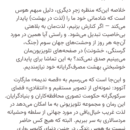
خلاصه این‌که منظره زجرِ دیگری، دلیل مبهم هوس
است که شادمانی خود ما را (لذت در بهشت) پایدار
می‌کند — اگر کنارش بزنیم، لذت‌مان به بلاهتی
بی‌خاصیت تبدیل می‌شود. و راستی آیا همین در مورد
آن‌چه هر روز از وحشت‌های جهان سوم (جنگ،
گرسنگی، خشونت) در صفحه‌های تلویزیون‌مان
می‌بینیم صدق نمی‌کند؟ به این تماشا برای پایداری
خوشبختیِ بهشت مصرف‌گرایانه خود نیازمندیم.
و این‌جا است که می‌رسیم به «قصه ندیمه» مارگارت
آتوود: نمونه‌ای از تصویر مستقیم و «انتقادیِ» فضای
سرکوبگرانه حکومت تصوری محافظه‌کاران و بنیادگرایان.
این رمان و مجموعه تلویزیونی به ما امکان می‌دهد در
لذت غریب خیال‌بافی در مورد جهانی از سلطه وحشیانه
مردسالاری به سر ببریم. البته که هیچ کس حاضر
نیست به هوس زندگی در چنین دنیای کابوس‌واری