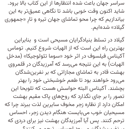
سراسر جهان باعث شده انتظارها از این کتاب بالا برود.
شاید اکنون وقت خوبی باشد تا نگاهی عمیق‌تر به این
بیاندازیم که چرا محو تماشای جهان تیره و تارِ «جمهوری
گیلاد» شده‌ایم.
گیلاد در تسلط بنیادگرایان مسیحی است و بنابراین
بهترین راه این است که از الهیات شروع کنیم. توماس
آکیناسِ فیلسوف در اثر خود «سوما تئولوجیکا» (مدخل
الهیات) به این نتیجه می‌رسد که آمرزیدگان در قلمروی
بهشت قادر به تماشای مجازاتی که بر نفرین‌شدگان
می‌رود خواهند بود تا طعم خوشبختی خود را بهتر
بچشند. آکیناس البته حواسش هست که تلویحا این
تصور را بر جای نگذارد که روح‌های پاک مقیم بهشت
امکان دارد از نظاره زجر مخوف سایرین لذت ببرند چرا که
مسیحیان خوب می‌بایست هنگام دیدن زجر، احساس
ترحم کنند. پس آیا آمرزیدگان بهشت نیز برای دردی که
بر نفرین‌شدگان می‌رود احساس ترحم می‌کنند؟