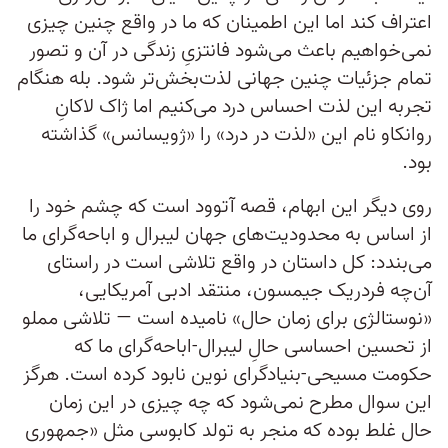
اعتراف کند اما این اطمینان که ما در واقع چنین چیزی
نمی‌خواهیم باعث می‌شود فانتزیِ زندگی در آن و تصور
تمام جزئیات چنین جهانی لذت‌بخش‌تر شود. بله هنگام
تجربه این لذت احساس درد می‌کنیم اما ژاک لاکانِ
روانکاو نام این «لذت در درد» را «ژویسانس» گذاشته
بود.
روی دیگر این ابهام، قصه آتوود است که چشم خود را
از اساس به محدودیت‌های جهان لیبرال و اباحه‌گرای ما
می‌بندد: کل داستان در واقع تلاشی است در راستای
آن‌چه فردریک جیمسون، منتقد ادبی آمریکایی،
«نوستالژی برای زمان حال» نامیده است — تلاشی مملو
از تحسین احساسی حالِ لیبرال-اباحه‌گرای ما که
حکومت مسیحی-بنیادگرای نوین نابود کرده است. هرگز
این سوال مطرح نمی‌شود که چه چیزی در این زمان
حال غلط بوده که منجر به تولد کابوسی مثل «جمهوری