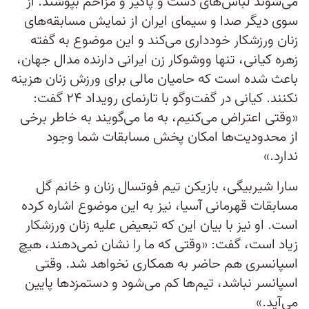
می‌شوند لباس‌های دست و پاگیر و مزاحم بپوشند. از
سوی دیگر صدا و سیمای ایران از نمایش مسابقه‌های
زنان ورزشکار خودداری می‌کند و این موضوع به گفته
زهره کیانی، تنها ووشوکار زن ایرانی دارنده مدال جهان،
باعث شده است که حامیان مالی برای ورزش زنان هزینه
نکنند. کیانی در گفت‌وگو با تارنمای رویداد ۲۴ گفت:
«وقتی اعتراض می‌کنیم، به ما می‌گویند به خاطر برخی
از محدودیت‌ها امکان پخش مسابقات شما وجود
ندارد.»
سارا شیربیگی، بازیکن تیم فوتسال زنان و خانم گل
مسابقات قهرمانی آسیا، نیز به این موضوع اشاره کرده
است. او نیز با بیان این که تبعیض علیه زنان ورزشکار
زیاد است، گفت: «وقتی ‌که ما را نشان نمی‌دهند، هیچ
اسپانسری هم حاضر به همکاری نخواهد شد. وقتی
اسپانسر نباشد، تیم‌ها کم می‌شود و دستمزد‌ها پایین
می‌آید.»