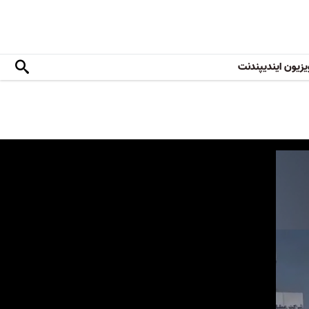
یزیون ایندیپندنت