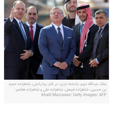
ملک عبدالله دوم، پادشاه اردن، در کنار برادرانش، شاهزاده حمزه
بن حسین، شاهزاده فیصل، شاهزاده علی و شاهزاده هاشم-
Khalil Mazraawi/ Getty Images/ AFP