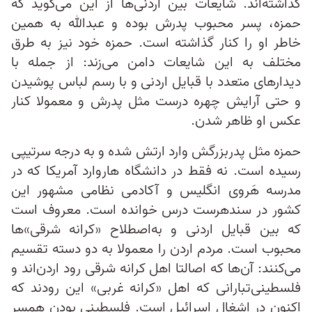
گذاشته‌اند. شایعات بین اردنی‌ها از این می‌گوید که
حمزه، پسر محبوب پدرش بوده و عبدالله به همین
خاطر او را کنار گذاشته است. حمزه خود نیز به طرق
مختلف به این شایعات دامن می‌زند: از جمله با
دیدارهای متعدد با قبایل اردنی و با رسم لباس پوشیدن
و حتی آرایش چهره درست مثل پدرش و معمولا کنار
عکس او ظاهر شدن.
حمزه مثل پدربزرگش وارد ارتش شده و به درجه سرتیپی
رسیده است. نه فقط در دانشگاه هاروارد آمریکا که در
مدرسه هَروی انگلیس و آکادمی نظامی مشهور این
کشور در سندهرست درس خوانده است. معروف است
که بین قبایل اردنی و به‌اصطلاح «کرانه شرقی»‌ها
محبوب است. مردم اردن را معمولا به دو دسته تقسیم
می‌کنند: آن‌ها که اصالتا اهل کرانه شرقی رود اردن‌اند و
فلسطینی‌تبارانی که اهل «کرانه غربی» این رودند که
اکنون در اشغال اسرائیل است. فلسطینی بودن همسر