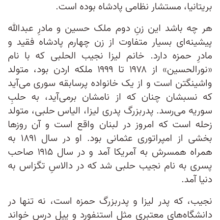
بریتانیا، مستشار نظامی پادشاه بوده است.
هر چه باشد این زنِ دوم ملک حسین و مادرِ عبدالله
پیشینه‌ای بسیار متفاوت از زن چهارم پادشاه فقید و
مادرِ حمزه دارد. خانم لیزا نجیب الحلبی که با نام
«نورالحسین» از ۱۹۷۸ تا ۱۹۹۹ ملکه اردن بود، متولد
واشینگتن است و از یک خانواده پرسابقه سوری می‌آید
که نسبشان چنان‌ که از نامشان برمی‌آید، به حلبِ
سوریه می‌رسد. پدربزرگ پدری لیزا، الیاس حلبی، متولد
زحله است که امروز در لبنان واقع است و آن‌ روزها
بخشی از امپراتوری عثمانی بود. او در سال ۱۸۹۱ به
همراه همسرش به آمریکا آمد و در سال ۱۹۱۵ صاحب
پسری به نام نجیب حلبی شد که در دالاسِ تگزاس به
دنیا آمد.
نجیب، که پدر لیزا و پدربزرگ حمزه است، نه تنها در
دانشگاه‌های معتبری مثل استنفورد و ییل درس خواند