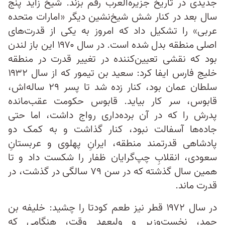
جدیدی در تاریخ جزیرة‌العرب رقم بزند. شیخ زاید پنج
سال بعد در کنار شش شیخ‌نشین دیگر «امارات متحده
عربی» را تشکیل داد که امروز به یکی از قدرت‌های
اصلی منطقه بدل شده است. در سال ۱۹۷۰ این باز لندن
بود که نقشی تعیین‌کننده در تغییر قدرت در منطقه
خلیج فارس ایفا کرد: سعید بن تیمور که از سال ۱۹۳۲
سلطان عمان بود، کنار زده شد تا پسر ۲۹ ساله‌اش،
قابوس، سر کار بیاید. قابوس حکومت عقب‌مانده
پدرش را که در آن برده‌داری رواج داشت، اما حتی
جاده‌ها آسفالت نبود، کنار گذاشت و به کمک دو
پادشاهی قدرتمند منطقه، ایرانِ پهلوی و عربستانِ
سعودی، انقلابِ چپ‌گرایان ظفار را شکست داد و تا
همین سال گذشته که در سن ۷۹ سالگی در گذشت، در
قدرت ماند.
در سال ۱۹۷۲ قطر نیز طعم کودتا را چشید: خلیفه بن
حمد، نخست‌وزیر و ولیعهد وقت، هنگامی که