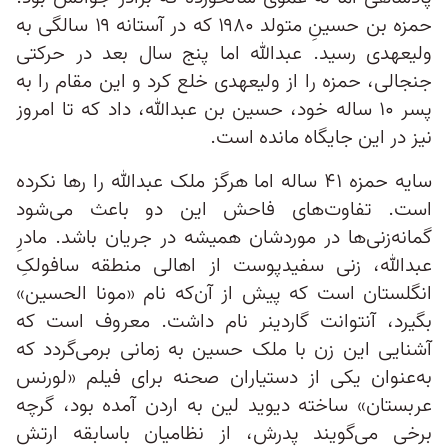
حمزه بن حسینِ متولد ۱۹۸۰ که در آستانه ۱۹ سالگی به
ولیعهدی رسید. عبدالله اما پنج سال بعد در حرکتی
جنجالی، حمزه را از ولیعهدی خلع کرد و این مقام را به
پسر ۱۰ ساله خود، حسین بن عبدالله، داد که تا امروز
نیز در این جایگاه مانده است.
سایه حمزه ۴۱ ساله اما هرگز ملک عبدالله را رها نکرده
است. تفاوت‌های فاحش این دو باعث می‌شود
گمانه‌زنی‌ها در موردشان همیشه در جریان باشد. مادرِ
عبدالله، زنی سفیدپوست از اهالی منطقه سافولکِ
انگلستان است که پیش از آن‌که نام «مونا الحسین»
بگیرد، آنتوانت گاردینر نام داشت. معروف است که
آشنایی‌ این زن با ملک حسین به زمانی برمی‌گردد که
به‌عنوان یکی از دستیاران صحنه برای فیلم «لورنس
عربستان» ساخته دیوید لین به اردن آمده بود، گرچه
برخی‌ می‌گویند پدرش، از نظامیان باسابقه ارتش