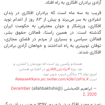
آزادی برادران افکاری به راه افتاد.
قریب به سه ماه است که برادران افکاری در زندان
انفرادی به سر می‌برند و بیش از ۸۳ روز از اعدام نوید
افکاری، ورزشکار و جوان معترض به حکومت ایران
گذشته است. در همین راستا، فعالان حقوق بشر،
فعالان سیاسی و بسیاری از مردم در فضای مجازی،
توفان توییتری به راه انداختند و خواهان آزادی برادران
افکاری شدند.
هشتادو یکمین روز است که نویدمان را کشتن، و
نود روزه
#برادران_افکاری
در انفرادی هستن.
امروز تولد ۲۹ سالگی حبیب بدون نوید
است.
#ReleaseAfkaris
pic.twitter.com/kSle1zsFnL
— ابراهیم الله‌بخشی (@allahbakhshii)
December
2, 2020
نوید و وحید افکاری در شهریور ۱۳۹۷ و حبیب برادر دیگر