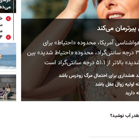
می‌ده
یرترمان می‌کند
می
۲۰۲۴ گ
واشناسی آمریکا، محدوده «احتیاط» برای
شاخص گرمایی بین ۲۶.۷ تا ۳۲.۲ درجه سانتی‌گراد، محدوده «احتیاط شدید» بین
د هشداری برای احتمال مرگ زودرس باشد
ه اولیه زوال عقل باشد
ه دارید
چقدر آب نوشید؟