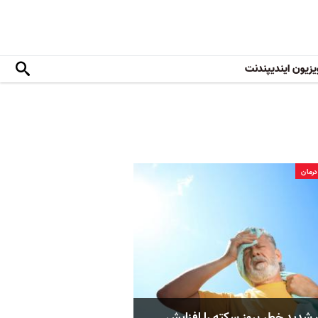
یزیون ایندیپندنت
رمان
 شدید خطر بروز سکته را افزایش