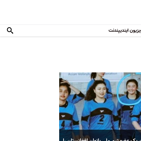
یزیون ایندیپندنت
 یک عضو تیم ملی بانوان افغانستان را