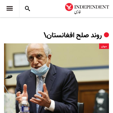
روند صلح افغانستان\
جهان