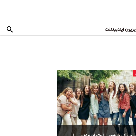
یزیون ایندیپندنت
 سبک شخصی اعتمادبه‌نفس را