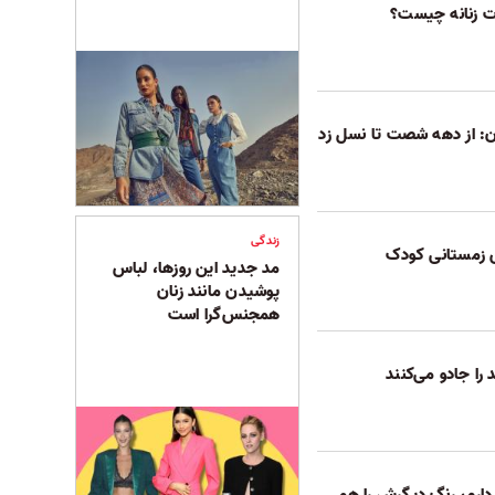
رت زنانه چیست؟
: از دهه شصت تا نسل زد
زندگی
س زمستانی کودک
مد جدید این روزها، لباس
پوشیدن مانند زنان
همجنس‌گرا است
را جادو می‌کنند
دارم، رنگ دیگرش را هم