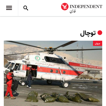
توچال
جهان