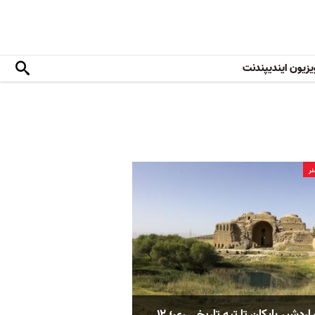
یزیون ایندیپندنت
ر
از کاخ اردشیر بابکان تا تپه تاریخی ری؛ ۱۲