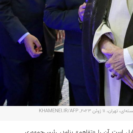
۲۰۲۳ـ KHAMENEI.IR/AFP
یل است آن را «تفاهم» بنامد، رئیس‌جمهوری