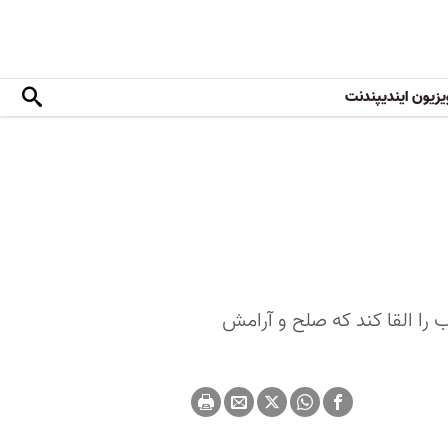
یزیون ایندیپندنت
 است که تا انتخابات ۲۰۲۴ این حس کاذب را القا کند که صلح و آرامش