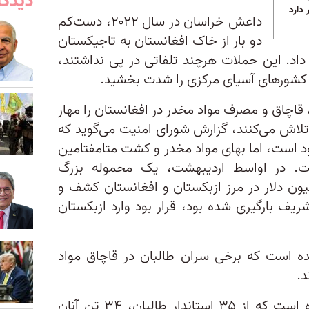
دیدگا
دارد
داعش خراسان در سال ۲۰۲۲، دست‌کم
دو بار از خاک افغانستان به تاجیکستان
اد. این حملات هرچند تلفاتی در پی نداشتند،
یه کشورهای آسیای مرکزی را شدت بخشید.
قاچاق و مصرف مواد مخدر در افغانستان را مهار
 تلاش می‌کنند، گزارش شورای امنیت می‌گوید که
زود است، اما بهای مواد مخدر و کشت متامفتامین
ست. در اواسط اردیبهشت، یک محموله بزرگ
امین به ارزش حدود ۷۰ میلیون دلار در مرز ازبکستان و افغانستان کشف و
یف بارگیری شده بود، قرار بود وارد ازبکستان
ه است که برخی سران طالبان در قاچاق مواد
د.
در همین حال در این گزارش آمده است که از ۳۵ استاندار طالبان، ۳۴ تن آنان