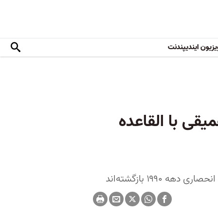
یزیون ایندیپندنت
یقی با القاعده
۱۹۹ بازگشته‌اند