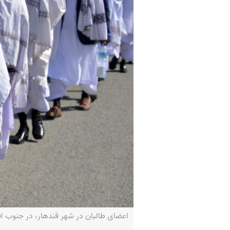
اعضای طالبان در شهر قندهار، در جنوب افغانستان-IAMAFP