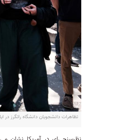
تظاهرات دانشجویان دانشگاه راتگرز در ایالت نیوجرسی ـ TH AMERICA / Getty Images via AFP
نظرسنجی‌ای در آمریکا نشان می