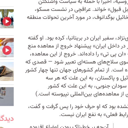
وسیه، اخیرا با حمله به سیاست واشنگتن
رقابل قبول» خواند. عراقچی در نشست مسکو،
ائیل بوگدانوف، در مورد آخرین تحولات منطقه
اد، سفیر ایران در بریتانیا، کرده بود. او گفته
ر در داخل ایران» پیشنهاد خروج از معاهده منع
ن پی تی» را داده‌اند. خروج از این معاهده،
سوی سلاح‌های هسته‌ای تعبیر شود — قصدی که
ده است. از تمام کشورهای جهان تنها چهار کشور
ئیل و پاکستان، به این علت که هر سه
ه سودان جنوبی، به این علت که کشور
 از معاهده‌های بین‌المللی نپیوسته است.)
 نشده بود که او حرف خود را پس گرفت و گفت،
ایط فعلی» به نفع ایران نیست.
دیدگا
آن‌چه بر خطرناک بودن اوضاع افزوده