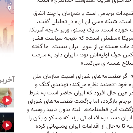
حداکثری آمریکا «مقاومت حداکثری» است.
عهدات برجامی است و هم‌زمان با چند اتفاق
 است. شبکه «سی ان ان» در تحلیلی گفت،
 خورده است. مایک پمپئو، وزیر خارجه آمریکا،
ریکا «مطمئن است» که نتیجه سیاست فشار
امات هسته‌ای از سوی ایران نیست. اما گفته
کس حرف اولیه‌اش بود: «ایران دارد به سرعت
لاح هسته‌ای می‌کند.»
ه اگر قطعنامه‌های شورای امنیت سازمان ملل
آخرین
ی» خود «تجدید نظر» می‌کند؛‌ تهدیدی گنگ و
 عین حال افزود که ایران حاضر است به شرط
رجام بازگردد، اما بازگشت قطعنامه‌های شورای
گشت این قطعنامه‌ها البته بدون تایید روسیه و
ان دست به اقداماتی بزند که مسکو و پکن را
تا به‌حال از اقدامات ایران پشتیبانی کرده