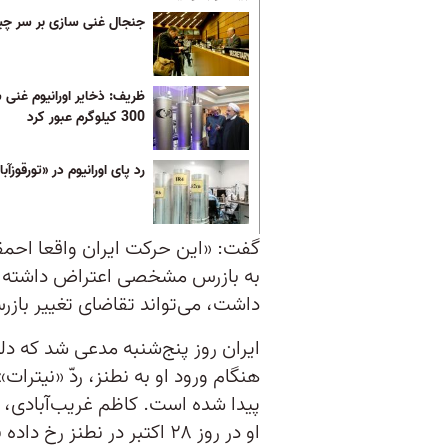
جنجال غنی سازی بر سر چ
ظریف: ذخایر اورانیوم غنی ش
300 کیلوگرم عبور کرد
رد پای اورانیوم در «تورقوزآبا
گفت: «این حرکت ایران واقعا احمق
به بازرس مشخصی اعتراض داشته با
داشت، می‌تواند تقاضای تغییر بازر
ایران روز پنج‌شنبه مدعی شد که دل
هنگام ورود او به نطنز، ردّ «نیترات»
پیدا شده است. کاظم غریب‌آبادی، نم
او در روز ۲۸ اکتبر در نطن