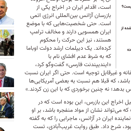
است، اقدام ایران در اخراج یکی از
یست؟
بازرسان آژانس بین‌المللی انرژی اتمی
است. حتی شخصیت‌هایی که با موضع
ده از
ایران همسویی دارند و مخالف ترامپ
هستند، نیز این حرکت را محکوم
کرده‌اند. یک دیپلمات ارشد دولت اوباما
د»
که به شرط عدم افشای نام با
«ایندیپندنت فارسی» گفت‌وگو کرد،
انه و غیرقابل توجیه است. حتی اگر ایران نسبت
شد، که قبلا هم نسبت به بعضی آمریکایی‌ها
س بدهد؛ نه چنین برخوردی که با این زن کردند.»
یل اخراج این بازرس، این بوده است که در
 که می‌تواند نشان از مواد منفجره باشد، بر او
اینده ایران در آژانس، ماجرایی را که به گفته
ز رخ داده بود، شرح داد. طبق روایت غریب‌آبادی، تست