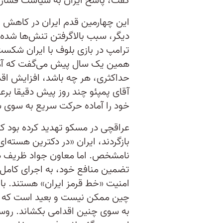
گفت، پاسخ ایران به سیاست فشار 
این چهارمین قدم ایران در کاهش ت
دیگر، سبب بالاگرفتن تنش‌ها شده
ترامپ در بازی بلوف با ایران شکست
همین یک سال پیش می‌گفت که آم
حداکثری، هر چه باشد، افزایش اقد
آقای پمپئو چند روز پیش دقیقا برع
خود را آماده حرکت سریع به سوی س
عراقچی در مسکو تهدید کرده بود ک
بازگردند، ایران «در دکترین هسته‌ا
نامشخص. اما معاون جواد ظریف در
تضمین منافع خود، به اجرای کامل ب
امنیت «خط قرمز ایران» هستند. باز
چین ممکن نیست و بعید است که ایر
به سوی چنین اقدامی بکشاند. روسیه 