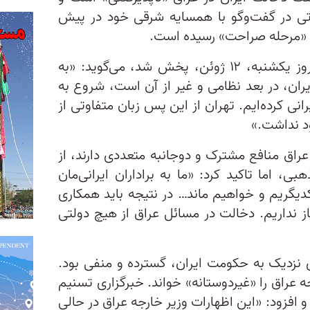
تی در گفت‌وگو با همسایه شرقی خود در پیش
ه «مرحله صراحت» رسیده است.
آقای حسین در این گفت‌وگو که روز یکشنبه، ۱۲ ژوئن، پخش شد، می‌گوید: «به
ران، در بعد نظامی و غیر از آن است، شروع به
نی کرده‌ایم. تهران از این پس زبان متفاوتی از
د نداشت.»
 عراق منافع مشترک و دوجانبه متعددی دارند، از
ی، اما تاکید کرد: «ما به براداران ایرانی‌مان
دیگریم و خواهیم ماند… در نتیجه باید همکاری
از نداریم. دخالت در مسائل عراق از هیچ دولتی
 نزدیک به حکومت ایران، گسترده و منفی بود.
 عراق را «غیردوستانه» خواند. خبرگزاری تسنیم
و افزود:‌ «این اظهارات وزیر خارجه عراق در حالی