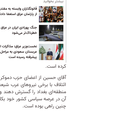
بیشتر بخوانید
قانونگذاران وابسته به مقتد
از پارلمان عراق استعفا دادن
جنگ پهپادی ایران در عراق
خطرناک‌تر می‌شود
نخست‌وزیر عراق: مذاکرات ای
عربستان سعودی به مراحل
پیشرفته رسیده است
کرده است.
آقای حسین از اعضای حزب دموکرا
ائتلاف با برخی نیروهای عرب شیعه
منطقه‌ای بغداد را گسترش دهند و ا
آن در عرصه سیاسی کشور خود بکا
چنین راهی بوده است.