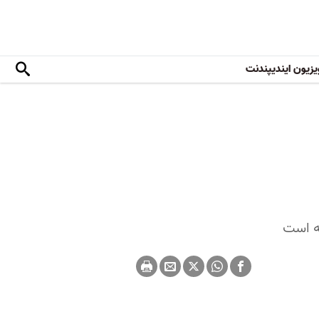
یزیون ایندیپندنت
ته است