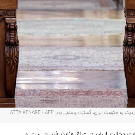
کومت ایران، گسترده و منفی بود- ATTA KENARE / AFP
ت دخالت ایران در عراق «ناپذیرفتنی» است و