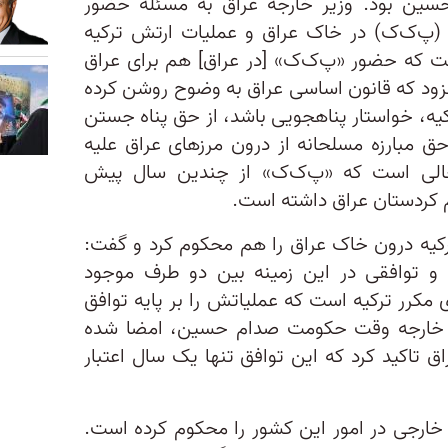
ین بود. وزیر خارجه عراق به مسئله حضور
 (پ‌ک‌ک) در خاک عراق و عملیات ارتش ترکیه
گفت که حضور «پ‌ک‌ک» [در عراق] هم برای عراق
زود که قانون اساسی عراق به وضوح روشن کرده
یه، خواستار پناهجویی باشد، از حق پناه جستن
حق مبارزه مسلحانه از درون مرزهای عراق علیه
 حالی است که «پ‌ک‌ک» از چندین سال پیش
یم کردستان عراق داشته است.
رکیه درون خاک عراق را هم محکوم کرد و گفت:
 و توافقی در این زمینه بین دو طرف موجود
مکرر ترکیه است که عملیاتش را بر پایه توافق
یز، وزیر خارجه وقت حکومت صدام حسین، امضا شده
اق تاکید کرد که این توافق تنها یک سال اعتبار
 خارجی در امور این کشور را محکوم کرده است.