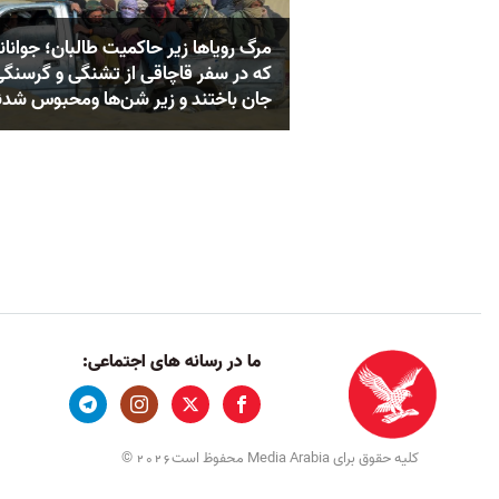
مرگ رویاها زیر حاکمیت طالبان؛ جوانان
که در سفر قاچاقی از تشنگی و گرسنگ
جان باختند و زیر شن‌ها ومحبوس شدن
ما در رسانه های اجتماعی:
کلیه حقوق برای Media Arabia محفوظ است
©
2026