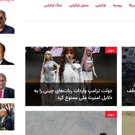
ریکا
روسیه
اوکراین
بحران اوکراین
جنگ اوکراین
جهان
وقف
دولت ترامپ واردات ربات‌های چینی را به
دلایل امنیت ملی ممنوع کرد
جهان