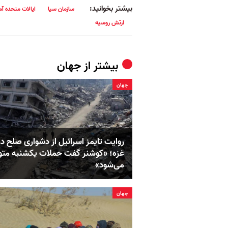
بیشتر بخوانید:
سازمان سیا
ایالات متحده آم
ارتش روسیه
بیشتر از
جهان
جهان
روایت تایمز اسرائیل از دشواری صلح در
غزه؛ «کوشنر گفت حملات یکشنبه مت
می‌شود»
جهان