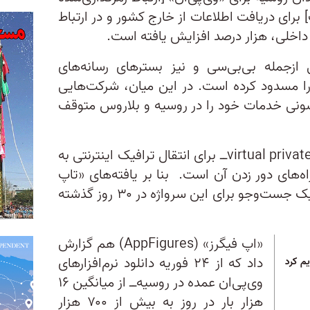
رای دریافت اطلاعات از خارج کشور و در ارتباط
داخلی، هزار درصد افزایش یافته است.
ازجمله بی‌بی‌سی و نیز بسترهای رسانه‌های
ا مسدود کرده است. در این میان، شرکت‌هایی
ونی خدمات خود را در روسیه و بلاروس متوقف
استفاده از «وی‌پی‌ان»‌ــ virtual private network‌ــ برای انتقال ترافیک اینترنتی به
ه‌های دور زدن آن است. بنا بر یافته‌های «تاپ
تِن وی‌پی‌ان» (Top10VPN)، ترافیک جست‌وجو برای این سرواژه در ۳۰ روز گذشته
«اپ فیگرز» (AppFigures) هم گزارش
داد که از ۲۴ فوریه دانلود نرم‌افزارهای
م کرد
وی‌پی‌ان عمده در روسیه‌ــ از میانگین ۱۶
هزار بار در روز به بیش از ۷۰۰ هزار