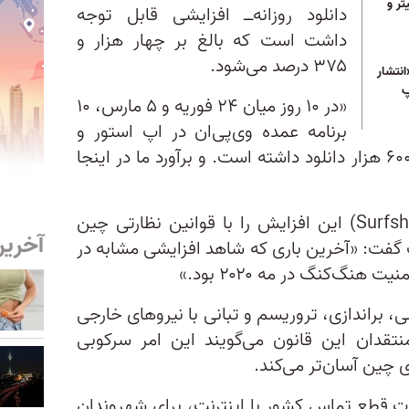
تر و
دانلود روزانه‌ــ افزایشی قابل توجه
داشت است که بالغ بر چهار هزار و
۳۷۵ درصد می‌شود.
انتشار
پ
«در ۱۰ روز میان ۲۴ فوریه و ۵ مارس، ۱۰
برنامه عمده وی‌پی‌ان در اپ استور و
گوگل پلی بیش از چهار میلیون و ۶۰۰ هزار دانلود داشته است. و برآورد ما در اینجا
یک سخنگوی «سرف شارک» (Surfshark) این افزایش را با قوانین نظارتی چین
آخرین
گ گفت: «آخرین باری که شاهد افزایشی مشابه در
نگ‌کنگ در مه ۲۰۲۰ بود.»
، براندازی، تروریسم و تبانی با نیروهای خارجی
منتقدان این قانون می‌گویند این امر سرکوبی
 چین آسان‌تر می‌کند.
ورت قطع تماس کشور با اینترنت، برای شهروندان