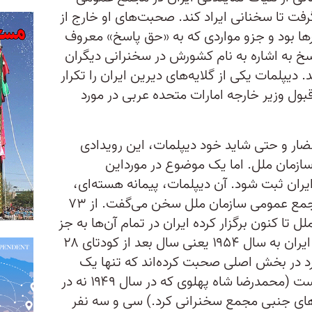
رفت تا سخنانی ایراد کند. صحبت‌های او خارج از
 بود و جزو مواردی که به «حق پاسخ»‌ معروف
خ به اشاره به نام کشورش در سخنرانی دیگران
 دیپلمات یکی از گلایه‌های دیرین ایران را تکرار
بول وزیر خارجه امارات متحده عربی در مورد
ضار و حتی شاید خود دیپلمات، این رویدادی
 سازمان ملل. اما یک موضوع در مورداین
ایران ثبت شود. آن دیپلمات، پیمانه هسته‌ای،
اولی زنی بود که از طرف ایران در مجمع عمومی سازمان ملل سخن می‌گفت. از ۷۳
ا کنون برگزار کرده ایران در تمام آن‌ها به جز
پنج مورد حاضر بوده (آخرین غیبت ایران به سال ۱۹۵۴ یعنی سال بعد از کودتای ۲۸
د برمی‌گردد.) در این میان ۲۱ مرد در بخش اصلی صحبت کرده‌اند که تنها یک
نفرشان شخص اول مملکت بوده است (محمدرضا شاه پهلوی که در سال ۱۹۴۹ نه در
ای جنبی مجمع سخنرانی کرد.) سی و سه نفر