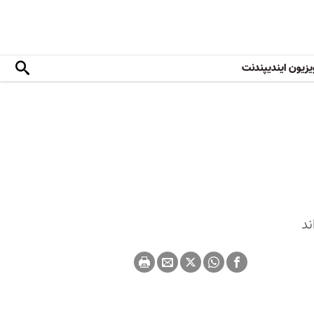
یزیون ایندیپندنت
ند