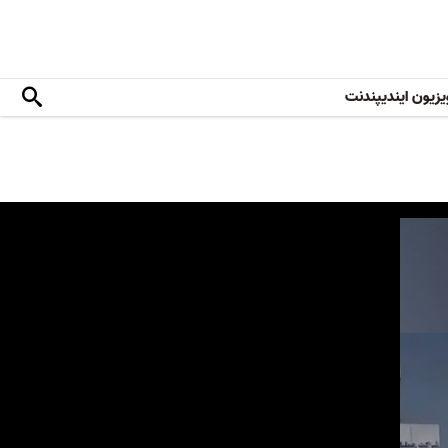
یزیون ایندیپندنت