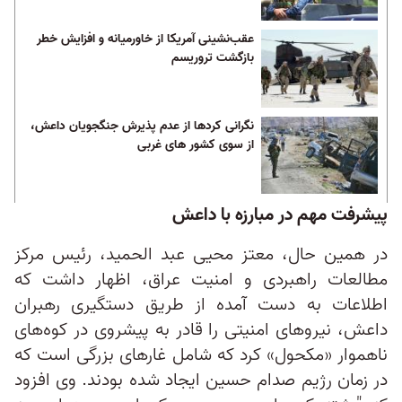
عقب‌نشینی آمریکا از خاورمیانه و افزایش خطر
بازگشت تروریسم
نگرانی کردها از عدم پذیرش جنگجویان داعش،
از سوی کشور های غربی
پیشرفت مهم در مبارزه با داعش
در همین حال، معتز محيی عبد الحميد، رئیس مرکز
مطالعات راهبردی و امنیت عراق، اظهار داشت که
اطلاعات به دست آمده از طریق دستگیری رهبران
داعش، نیروهای امنیتی را قادر به پیشروی در کوه‌های
ناهموار «مکحول» کرد که شامل غارهای بزرگی است که
در زمان رژیم صدام حسین ایجاد شده بودند. وی افزود