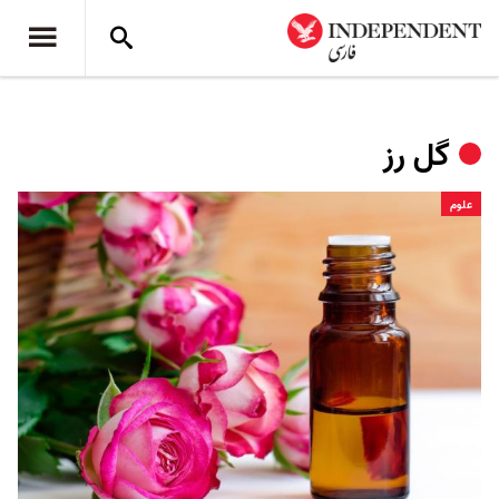
گل رز
علوم