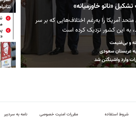
تشکیل «ناتو خاورمیانه»
نتانياه
نت
حد آمریکا را به‌رغم اختلاف‌هایی که بر سر
مص
، به این کشور نزدیک کرده است
پم
«ه
ه و بی‌غنیمت
به عربستان سعودی
ارات وارد واشینگتن شد
شروط استفاده
مقررات امنیت خصوصی
نامه به سردبیر