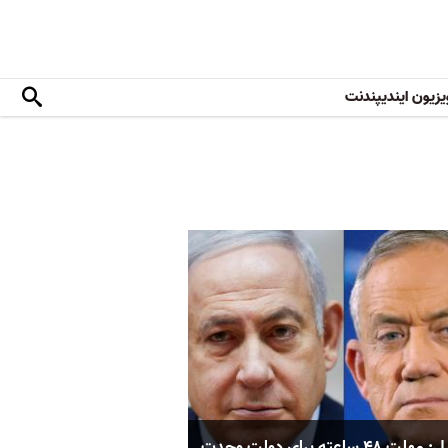
یزیون ایندیپندنت
اسرائیل: مهلت ۴۸ ساعته برای دولت وحدت