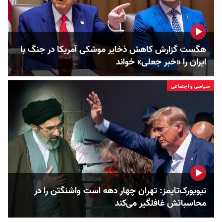
هگست گزارش کاهش ذخایر موشکی آمریکا در جنگ با
ایران را «خبر جعلی» خواند
سیاسی و اجتماعی
نیویورک‌تایمز: تهران چهار دهه است واشنگتن را در
محاسباتش غافلگیر می‌کند