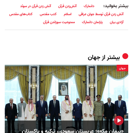
بیشتر بخوانید:
دانمارک
آتش‌زدن قرآن
آتش زدن قرآن در سوئد
آتش زدن قرآن توسط جوان عراقی
اسلام
کتب مقدس
کتاب‌های مقدس
آزادی بیان
پارلمان دانمارک
ممنوعیت سوزاندن قرآن
بیشتر از
جهان
جهان
«پیمان مکه»؛ عربستان سعودی، ترکیه و پاکستان