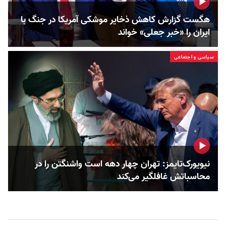
هگست گزارش کاهش ذخایر موشکی آمریکا در جنگ با
ایران را «خبر جعلی» خواند
سیاسی و اجتماعی
نیویورک‌تایمز: تهران چهار دهه است واشنگتن را در
محاسباتش غافلگیر می‌کند