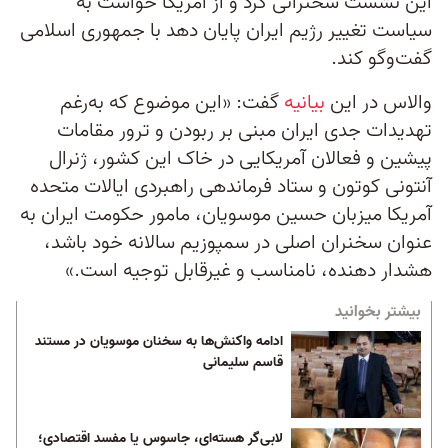
این نشست سخنرانی کرد و از آمریکا خواست به
سیاست تغییر رژیم ایران پایان دهد با جمهوری اسلامی
گفت‌و‌گو کند.
والاس در این
بیانیه
گفت: «این موضوع که به‌رغم
تهدیدات جدی ایران مبنی بر ربودن و ترور مقامات
پیشین و فعالان آمریکایی در خاک این کشور، ژنرال
آنتونی کوتون و ستاد فرماندهی راهبردی ایالات متحده
آمریکا میزبان حسین موسویان، مامور حکومت ایران به
عنوان سخنران اصلی در سمپوزیم سالانه خود باشد،
هشدار دهنده، نامناسب و غیرقابل توجیه است.»
بیشتر بخوانید
ادامه واکنش‌ها به سخنان موسویان در مستند
قاسم سلیمانی
لابی‌گر هسته‌ای، جاسوس یا مفسد اقتصادی؛