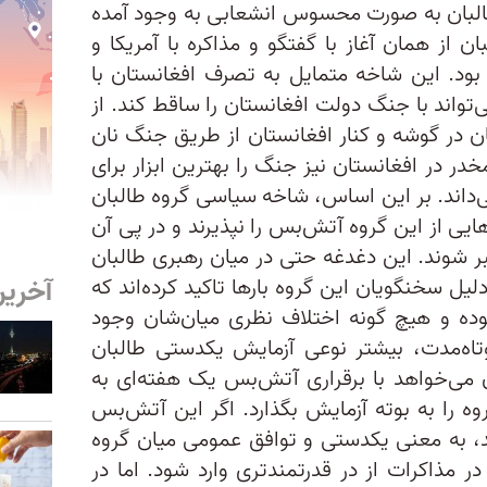
البان به صورت محسوس انشعابی به وجود آمده
 از همان آغاز با گفتگو و مذاکره با آمریکا و
ود. این شاخه متمایل به تصرف افغانستان با
‌تواند با جنگ دولت افغانستان را ساقط کند. از
ن در گوشه و کنار افغانستان از طریق جنگ نان
مخدر در افغانستان نیز جنگ را بهترین ابزار برای
‌داند. بر این اساس، شاخه سیاسی گروه طالبان
یی از این گروه آتش‌بس را نپذیرند و در پی آن
ر شوند. این دغدغه حتی در میان رهبری طالبان
آخرین
ل سخنگویان این گروه بار‌ها تاکید کرده‌اند که
ده و هیچ گونه اختلاف نظری میان‌شان وجود
اه‌مدت، بیشتر نوعی آزمایش یکدستی طالبان
ن می‌خواهد با برقراری آتش‌بس یک هفته‌ای به
 را به بوته آزمایش بگذارد. اگر این آتش‌بس
د، به معنی یکدستی و توافق عمومی ‌میان گروه
ر مذاکرات از در قدرتمندتری وارد شود. اما در