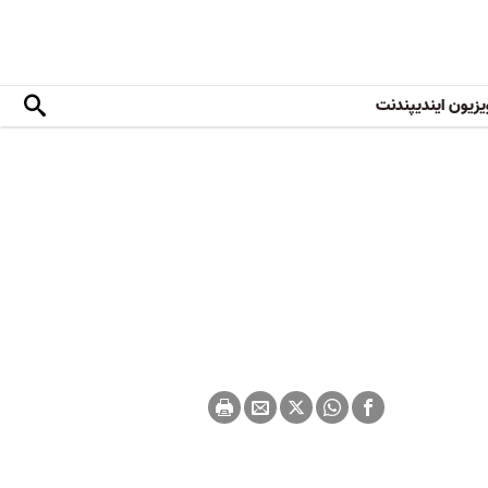
یزیون ایندیپندنت