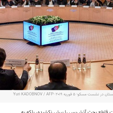
 فوریه ۲۰۱۹ -Yuri KADOBNOV / AFP
رت قاطع بحث آتش‌بس را پیش نکشیده، بلکه به