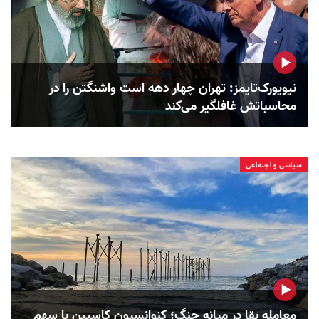
نیویورک‌تایمز: تهران چهار دهه است واشنگتن را در
محاسباتش غافلگیر می‌کند
سیاسی و اجتماعی
معامله بقا در میانه جنگ؛ کنوانسیون کاسپین با سهم