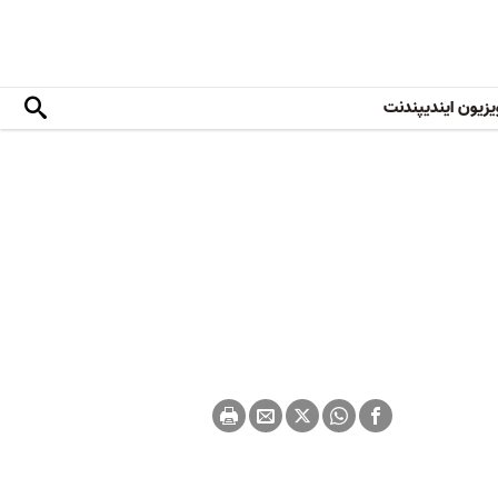
یزیون ایندیپندنت