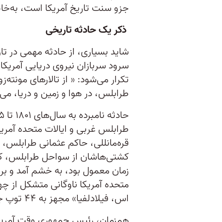
جزو سنت تاریخ آمریکا است، به‌خا
ذکر یک حادثه تاریخی
شاید بسیاری‌، از حادثه مهمی در تار
سرود سربازان نیروی دریایی آمریکا
تکرار می‌شود: « از تالارهای مونته‌
طرابلس، در هوا و زمین و دریا، می‌
طرابلس غربی و ایالات متحده آمری
قره‌مانللی، حاکم عثمانی طرابلس، 
کشتی‌هاشان از سواحل طرابلس، که 
زمان معمول بود، به خشم آمد و بر ض
متحده آمریکا ناوگانی متشکل از چ
اس، فیلادلفیا» مجهز به ۴۴ توپ جنگی، به سواحل لیبی فرستاد.
همزمان، رئیس جمهوری وقت آمریکا،