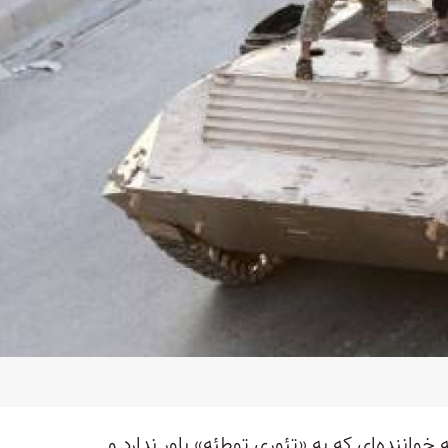
واننده‌ای که به «تئوری توطئه» باور ندارد و