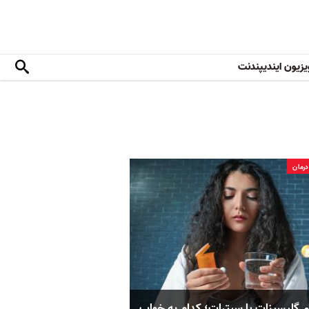
یزیون ایندیپندنت
رمان
م گلیسینات یا سیترات؛ کدام به خواب