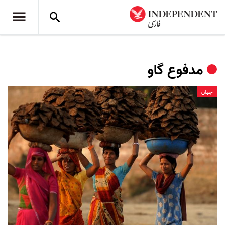
مدفوع گاو
جهان