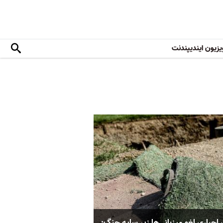
یزیون ایندیپندنت
اجباری لغو میزبانی‌ها زیر سایه جنگ: