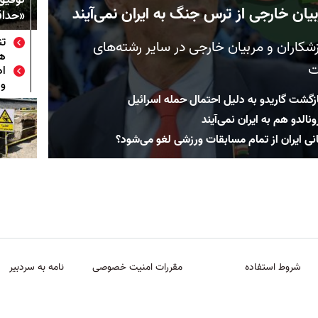
یان خارجی از ترس جنگ به ایران نمی‌آیند
«حداق
تن
زشکاران و مربیان خارجی در سایر رشته‌های
هم
ت
اد
ور
ازگشت گاریدو به دلیل احتمال حمله اسرائیل
نالدو هم به ایران نمی‌آیند
انی ایران از تمام مسابقات ورزشی لغو می‌شود؟
شروط استفاده
مقررات امنیت خصوصی
نامه به سردبیر