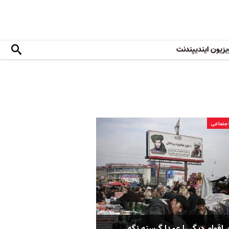
یزیون ایندیپندنت
جتماعی
 اقوام دیگر را عمدا گرسنه نگه