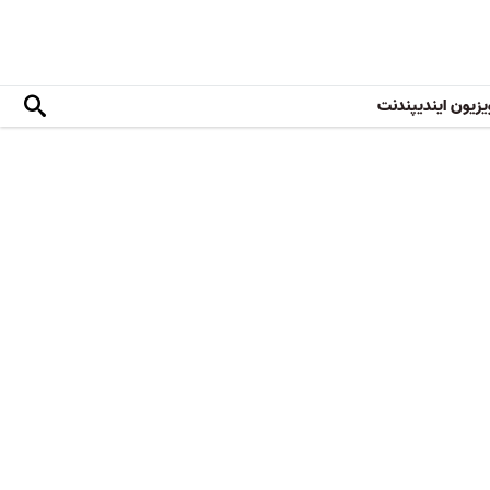
یزیون ایندیپندنت