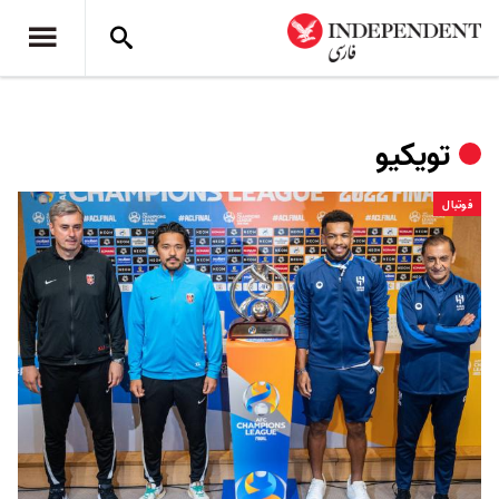
تویکیو
فوتبال