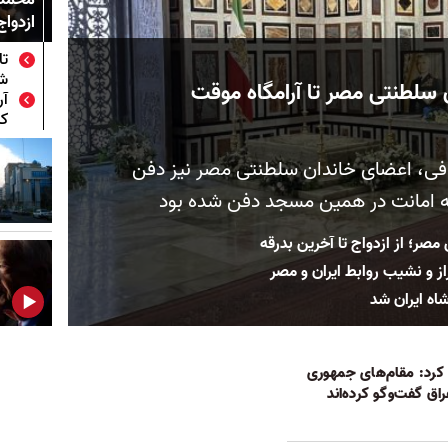
ازدواج
تا
شا
 سلطنتی مصر تا آرامگاه موقت
آر
کر
فی، اعضای خاندان سلطنتی مصر نیز دفن
 به امانت در همین مسجد دفن شده بود
صر؛ از ازدواج تا آخرین بدرقه
از و نشیب روابط ایران و مصر
اه ایران شد
 کرد: مقام‌های جمهوری
اق گفت‌وگو کرده‌اند