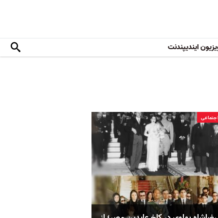
یزیون ایندیپندنت
جتماعی
ضاشاه پهلوی در کاخ عابدین مصر؛ از